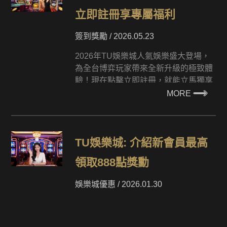
運數據，確保佣金結算的透明度與精確
立即註冊享專屬福利
性。對於具備社群影響力或數位行銷能
力的經營者而言，這不僅是低門檻的創
簽到獎勵
2026.05.23
業契機，更是能結合平台專業行銷素材
進行長期佈局的獲利模式。透過完善的
2026年TU娛樂城人氣娛樂盛大登場，
後台數據分析系統與全天候的代理專屬
為全台博弈玩家帶來全新升級的極致體
客服支持，合作夥伴能更高效地掌握市
驗！現在點擊立即註冊，就能立馬獨享
場動態，在嚴謹且專業的運營機制下，
專屬新手福利、首儲高額回饋與限時開
MORE
將流量精準轉化為長期的收益回報，實
運好禮。平台全面優化極速出金系統並
現與平台共贏的商業價值。
具備頂級資安防護，完美匯聚最受歡迎
的真人百家樂、高爆分電子老虎機、即
TU娛樂城: 介紹新會員最高
時體育球版及多元彩票遊戲，帶給您最
刺激、公平的線上博弈盛宴，快來加入
領取888點獎勳
TU娛樂城領取您的專屬紅包，開啟
2026財富翻倍新篇章！
娛樂城優惠
2026.01.30