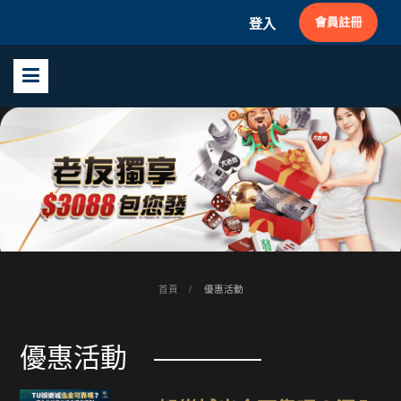
會員註冊
登入
首頁
優惠活動
優惠活動