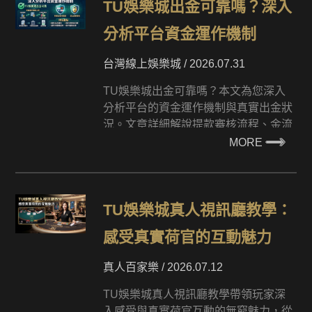
TU娛樂城出金可靠嗎？深入
分析平台資金運作機制
台灣線上娛樂城
2026.07.31
TU娛樂城出金可靠嗎？本文為您深入
分析平台的資金運作機制與真實出金狀
況。文章詳細解說提款審核流程、金流
安全防護及保障會員權益的措施，助您
MORE
客觀評估平台的信譽與穩定度。建議玩
家在申請提款前確認帳戶資訊正確無
誤，並結合嚴格的資金管理與理性心
TU娛樂城真人視訊廳教學：
態，才能在確保資產安全的同時安心享
受流暢的線上博弈娛樂體驗。
感受真實荷官的互動魅力
真人百家樂
2026.07.12
TU娛樂城真人視訊廳教學帶領玩家深
入感受與真實荷官互動的無窮魅力，從