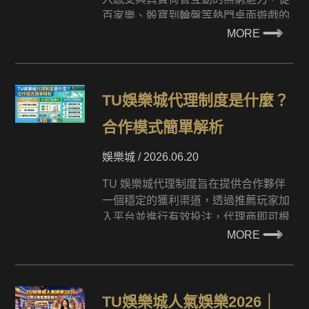
百家樂、骰寶到輪盤等熱門桌面遊戲的
規則解析、即時視訊連線技巧到專業下
MORE
注策略，全方位助您掌握身歷其境的臨
場感與高勝率秘訣，讓您在公平公正的
透明環境中，安心享受宛如置身實體賭
TU娛樂城代理制度是什麼？
場的頂級娛樂體驗並贏取豐厚彩金。
合作模式簡單解析
娛樂城
2026.06.20
TU 娛樂城代理制度旨在提供合作夥伴
一個穩定的獲利渠道，透過推薦玩家加
入平台並進行有效投注，代理商即可根
據會員的活躍度與洗碼量獲得相應比例
MORE
的佣金回饋。該合作模式的操作流程相
當簡單，合作夥伴僅需註冊專屬代理帳
號，並利用個人推薦連結或推廣代碼進
TU娛樂城人氣娛樂2026｜
行市場運營，系統將會實時監控各項營