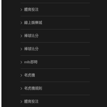
體育投注
線上娛樂城
棒球比分
棒球比分
mlb即時
老虎機
老虎機規則
體育投注