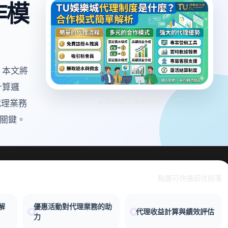
作模
？本文將
計算邏
▲合作模式簡單解析
代理業務
關鍵。
點選可快速前往段落
解
優惠活動對代理業務的助
代理收益計算與績效評估
力