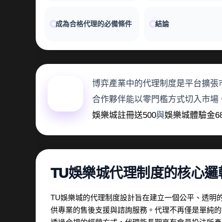
成為合格代理的必備條件
結論
博弈產業中的代理制度是平台擴張
合作夥伴能以零門檻方式切入市場
娛樂城註冊送500
與
娛樂城體驗金68
TU娛樂城代理制度的核心邏
TU娛樂城的代理制度設計旨在建立一個公平、透明
供專業的售後支援與諮詢服務。代理不再僅是單純的