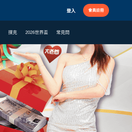
會員註冊
登入
撲克
2026世界盃
常見問