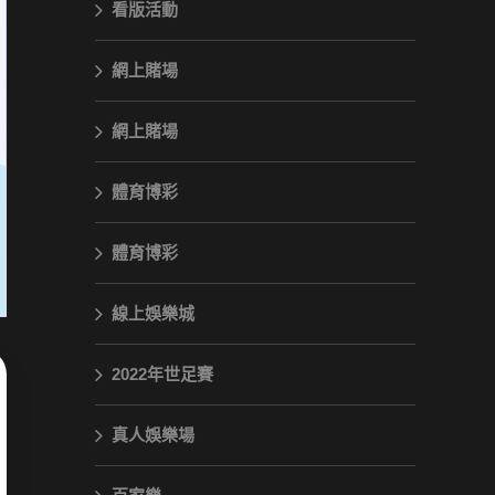
看版活動
網上賭場
網上賭場
體育博彩
體育博彩
線上娛樂城
2022年世足賽
真人娛樂場