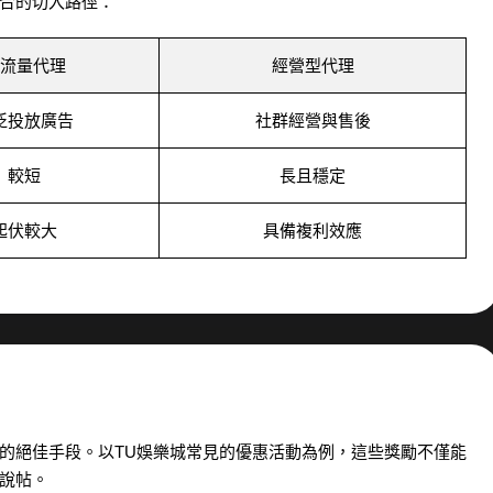
合的切入路徑：
流量代理
經營型代理
泛投放廣告
社群經營與售後
較短
長且穩定
起伏較大
具備複利效應
的絕佳手段。以TU娛樂城常見的優惠活動為例，這些獎勵不僅能
說帖。