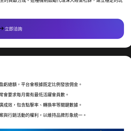
生的貢獻分成。這種機制鼓勵代理深入經營社群，建立穩定的玩
立即洽詢
盈虧總額，平台會根據既定比例發放佣金。
常會要求每月需有最低活躍會員數。
廣成效，包含點擊率、轉換率等關鍵數據。
案與行銷活動的權利，以維持品牌形象統一。