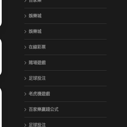
百家樂
娛樂城
娛樂城
在線彩票
賭場遊戲
足球投注
老虎機遊戲
百家樂贏錢公式
足球投注