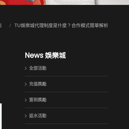
城
TU娛樂城代理制度是什麼？合作模式簡單解析
News
娛樂城
全部活動
充值獎勵
簽到獎勵
返水活動