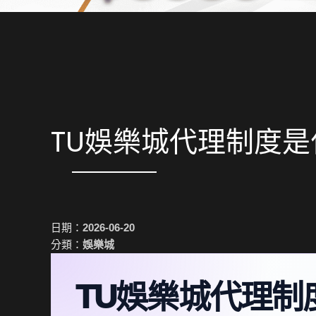
TU娛樂城代理制度
日期：
2026-06-20
分類：
娛樂城
TU娛樂城代理制