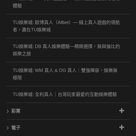
體驗
TU娛樂城: 歐博真人（Allbet）— 線上真人遊戲的領航
者，盡在TU娛樂城
TU娛樂城: DB 真人娛樂體驗—精緻選擇，無與倫比的
娛樂之旅
TU娛樂城: WM 真人 & OG 真人｜雙強陣容，娛樂無
極限
TU娛樂城: 全利真人｜台灣玩家最愛的互動娛樂體驗
彩票
電子