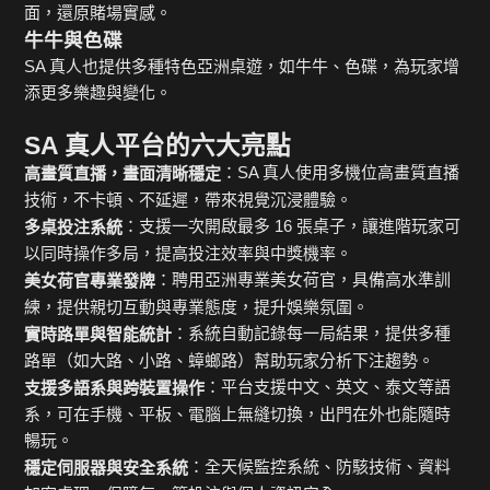
面，還原賭場實感。
牛牛與色碟
SA 真人也提供多種特色亞洲桌遊，如牛牛、色碟，為玩家增
添更多樂趣與變化。
SA 真人平台的六大亮點
：SA 真人使用多機位高畫質直播
高畫質直播，畫面清晰穩定
技術，不卡頓、不延遲，帶來視覺沉浸體驗。
：支援一次開啟最多 16 張桌子，讓進階玩家可
多桌投注系統
以同時操作多局，提高投注效率與中獎機率。
：聘用亞洲專業美女荷官，具備高水準訓
美女荷官專業發牌
練，提供親切互動與專業態度，提升娛樂氛圍。
：系統自動記錄每一局結果，提供多種
實時路單與智能統計
路單（如大路、小路、蟑螂路）幫助玩家分析下注趨勢。
：平台支援中文、英文、泰文等語
支援多語系與跨裝置操作
系，可在手機、平板、電腦上無縫切換，出門在外也能隨時
暢玩。
：全天候監控系統、防駭技術、資料
穩定伺服器與安全系統