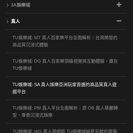
3A娛樂城
真人
TU娛樂城: MT 真人百家樂平台全面解析｜台灣開發的
高品質沉浸式體驗
TU娛樂城: DG 真人百家樂頂級視覺與互動體驗，盡在
TU娛樂城
TU娛樂城: SA 真人娛樂亞洲玩家首選的高品質真人遊
戲平台
TU娛樂城: PM 真人平台全面解析｜原 OB 真人華麗轉
型，尊貴沉浸式娛樂
TU娛樂城: WG 真人遊戲館 TU娛樂城誠意呈獻的現場