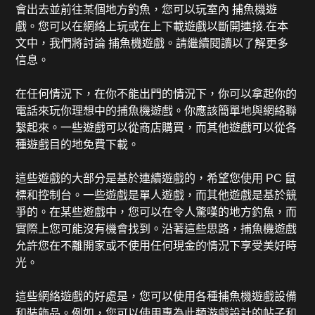
會出去並前往某個地方釣魚，您可以玩室內 捕魚機遊
戲。您可以在網絡上玩或在上下載遊戲以斷開連接.在本
文中，我們將討論 捕魚機遊戲。請繼續閱讀以了解更多
信息。
在任何情況下，在你不能出門的情況下，你可以拿起你的
電話來玩你理想中的捕魚機遊戲。你應該簡單地與網絡聯
繫起來。一些遊戲可以從商店購買，而其他遊戲可以從各
種遊戲目的地免費下載。
這些遊戲的大部分是基於連續遊戲的，希望您使用 PC 鼠
標和控制台。一些遊戲是單人遊戲，而其他遊戲是基於競
爭的。在某些遊戲中，您可以在令人驚嘆的地方釣魚，而
實際上您可能沒有機會找到。沿著這些思路，捕魚機遊戲
允許您在不離開家或不使用任何現金的情況下享受美好時
光。
這些網絡遊戲的好處是，您可以使用各種捕魚機遊戲設備
和裝飾品。例如，您可以使用專為此類游戲設計的帖子和