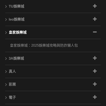
TU娛樂城
leo娛樂城
皇家娛樂城
皇家娛樂城：2025娛樂城攻略與防詐懶人包
3A娛樂城
真人
彩票
電子