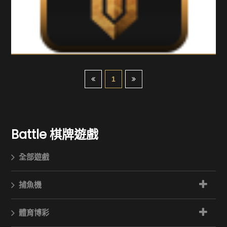
皇家娛樂城：2025娛樂城攻略與防詐懶人包
1
Battle
棋牌遊戲
全部遊戲
捕魚機
體育博彩