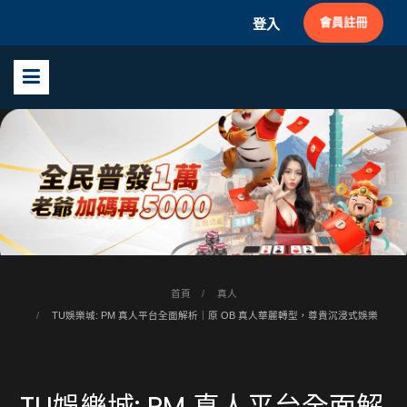
會員註冊
登入
首頁
真人
TU娛樂城: PM 真人平台全面解析｜原 OB 真人華麗轉型，尊貴沉浸式娛樂