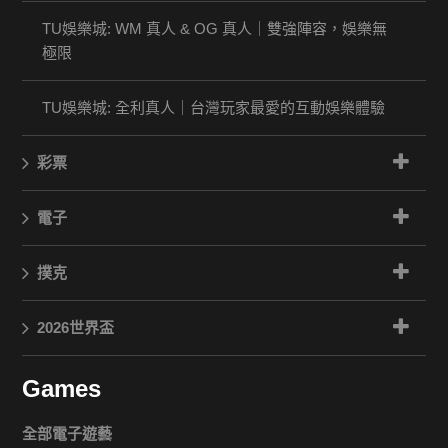
TU娛樂城: WM 真人 & OG 真人｜雙強陣容，娛樂無
極限
TU娛樂城: 全利真人｜台灣玩家最愛的互動娛樂體驗
彩票
電子
撲克
2026世界盃
Games
全部電子遊藝