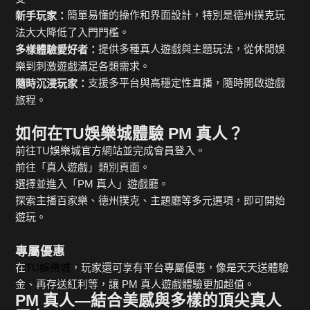
簡單易懂的操作和界面設計，特別是德州撲克玩
新手玩家：
法大大降低了入門門檻。
提供多種真人遊戲與主題玩法，從休閒娛
多樣體驗愛好者：
樂到刺激遊戲滿足各類需求。
支援多平台與高穩定性直播，隨時開啟遊戲
隨時沉浸玩家：
旅程。
如何在TU娛樂城體驗 PM 真人？
前往TU娛樂城官方網站並完成會員登入。
前往「真人遊戲」類別頁面。
選擇並進入「PM 真人」遊戲廳。
探索主播百家樂、德州撲克、主題廳等多元選項，即可開始
遊玩。
專屬優惠
在
TU娛樂城
，玩家還可享有平台專屬優惠，像是天天送體驗
金、再存送紅利等，讓 PM 真人遊戲體驗更加超值。
PM 真人—結合美感與多樣的頂尖真人