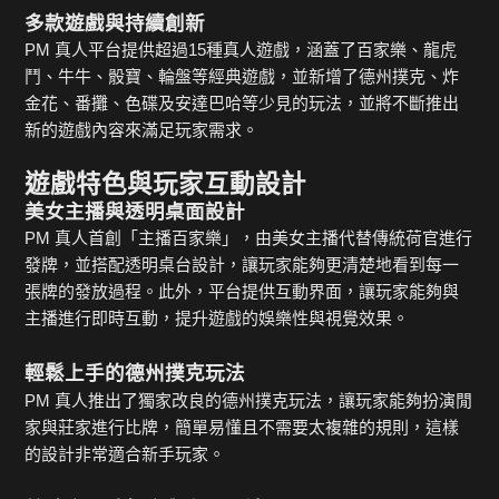
多款遊戲與持續創新
PM 真人平台提供超過15種真人遊戲，涵蓋了百家樂、龍虎
鬥、牛牛、骰寶、輪盤等經典遊戲，並新增了德州撲克、炸
金花、番攤、色碟及安達巴哈等少見的玩法，並將不斷推出
新的遊戲內容來滿足玩家需求。
遊戲特色與玩家互動設計
美女主播與透明桌面設計
PM 真人首創「主播百家樂」，由美女主播代替傳統荷官進行
發牌，並搭配透明桌台設計，讓玩家能夠更清楚地看到每一
張牌的發放過程。此外，平台提供互動界面，讓玩家能夠與
主播進行即時互動，提升遊戲的娛樂性與視覺效果。
輕鬆上手的德州撲克玩法
PM 真人推出了獨家改良的德州撲克玩法，讓玩家能夠扮演閒
家與莊家進行比牌，簡單易懂且不需要太複雜的規則，這樣
的設計非常適合新手玩家。