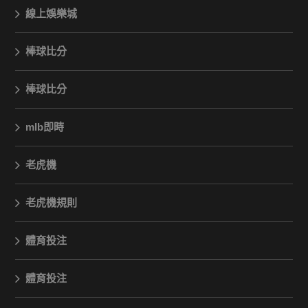
線上娛樂城
棒球比分
棒球比分
mlb即時
老虎機
老虎機規則
體育投注
體育投注