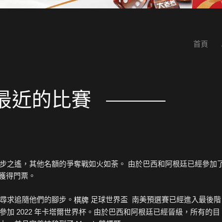
首頁
最近的比賽
步之遙，其他名額的爭奪戰如火如荼。 由於巴西和阿根廷已經參加
將獲得門票。
尋求追隨他們的腳步。
足球世界盃 南美預選賽已經進入最後階
棋牌
加 2022 年卡塔爾世界杯。由於巴西和阿根廷已經晉級，所有的目