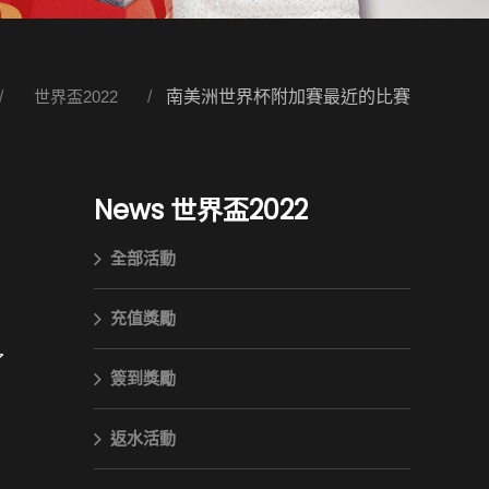
世界盃2022
南美洲世界杯附加賽最近的比賽
News
世界盃2022
全部活動
充值獎勵
了
簽到獎勵
返水活動