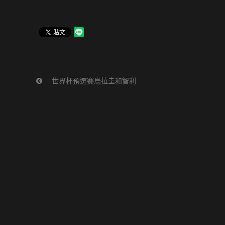
世界杯預選賽烏拉圭和智利