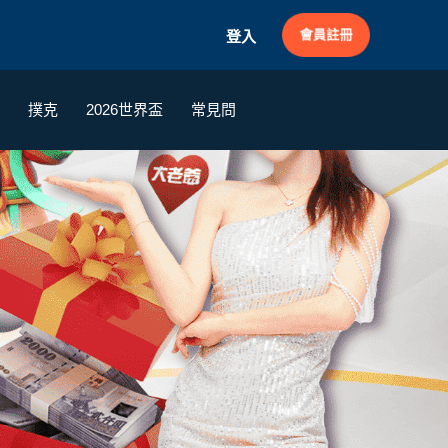
會員註冊
登入
撲克
2026世界盃
常見問