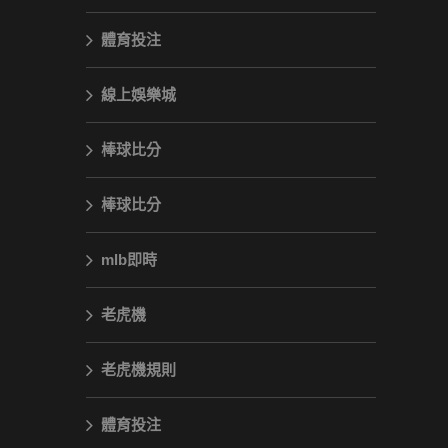
體育投注
線上娛樂城
棒球比分
棒球比分
mlb即時
老虎機
老虎機規則
體育投注