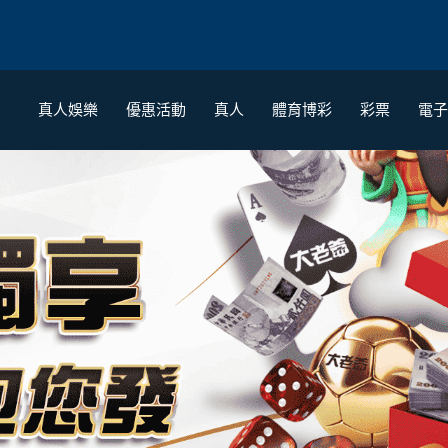
真人娛樂
優惠活動
真人
體育博彩
彩票
電子