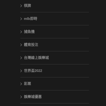
棋牌
mlb即時
捕魚機
體育投注
台灣線上娛樂城
世界盃2022
彩票
娛樂城優惠