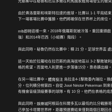
光都集中在秘魯和厄瓜多爾在利馬國家體育場發生的衝突上。
由於弗洛雷斯和埃斯特拉達的進球，比賽以 1-1 平局結束
下一場客場比賽中獲勝，他們將確保在世界杯上的席位。
這樣一來，2018年俄羅斯就被冷落，重回重頭戲。
mlb即時
強）和2014年巴西（小組賽）階段）。
與此同時，秘魯仍然在比賽中：積 21 分，足球世界盃 
這一天始於拉羅哈在拉巴斯的高海拔地區以 3-2 擊敗玻
格的希望，而當地人則更進一步落後15分，靠奇蹟出線。
在另一場比賽中，
烏拉圭4-1擊敗委內瑞拉。換
體育投注
分，位列積分榜第四。自從 José Néstor Pekerma
有機會晉級頂級賽事的球隊。有 10 分，他們在表格的底
與此同時，
阿根廷在科爾多瓦以最低的比分戰勝哥倫
娛樂城
己參加卡塔爾世界杯，距離預選賽結束僅剩兩個日期回合