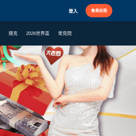
會員註冊
登入
撲克
2026世界盃
常見問