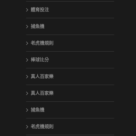
體育投注
捕魚機
老虎機規則
棒球比分
真人百家樂
真人百家樂
捕魚機
老虎機規則