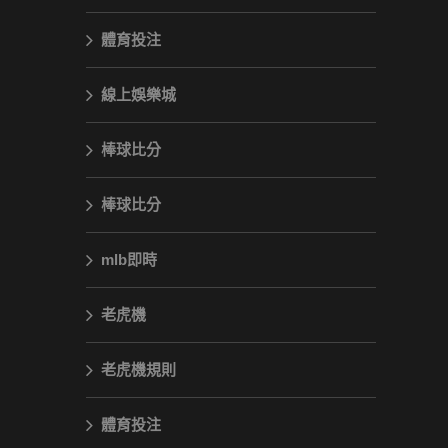
體育投注
線上娛樂城
棒球比分
棒球比分
mlb即時
老虎機
老虎機規則
體育投注