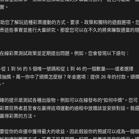
實。
幫助您了解玩這種彩票運動的方式、要求、政策和獨特的遊戲選項。
悉這些事實並進行大量研究，那麼您可以在不久的將來賺取適當的
在線彩票測試政策並定期提出問題。例如，您會發現以下語句：
 到 56 的 5 個唯一號碼和從 1 到 46 的一個數量——或者選擇
頭獎抽獎。萬一你中了頭獎怎麼辦？年金選項：提供 26 年的付款。頭
。”
確的提示是測試各種出版物，例如可以在線發布的“如何中獎”。您可
彩票狂熱者甚至會在贏得這項運動的過程中放雜誌並安排對話。我
贏得彩票的方法。
要從你的命運中獲得最大的收益，因此假設你的預感可以成為一個