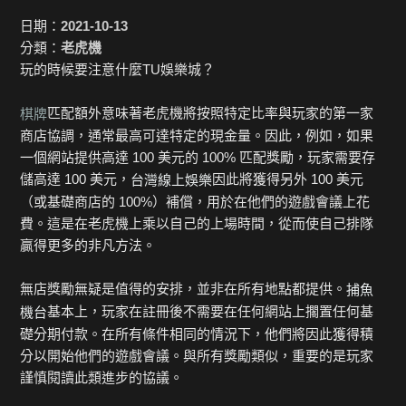
日期：
2021-10-13
分類：
老虎機
玩的時候要注意什麼TU娛樂城？
匹配額外意味著老虎機將按照特定比率與玩家的第一家
棋牌
商店協調，通常最高可達特定的現金量。因此，例如，如果
一個網站提供高達 100 美元的 100% 匹配獎勵，玩家需要存
儲高達 100 美元，
因此將獲得另外 100 美元
台灣線上娛樂
（或基礎商店的 100%）補償，用於在他們的遊戲會議上花
費。這是在老虎機上乘以自己的上場時間，從而使自己排隊
贏得更多的非凡方法。
無店獎勵無疑是值得的安排，並非在所有地點都提供。
捕魚
基本上，玩家在註冊後不需要在任何網站上擱置任何基
機台
礎分期付款。在所有條件相同的情況下，他們將因此獲得積
分以開始他們的遊戲會議。與所有獎勵類似，重要的是玩家
謹慎閱讀此類進步的協議。