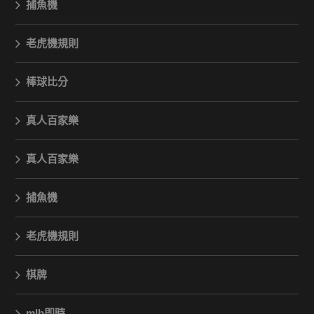
捕魚機
老虎機規則
棒球比分
真人百家樂
真人百家樂
捕魚機
老虎機規則
棋牌
mlb即時