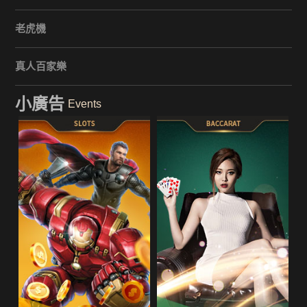
老虎機
真人百家樂
小廣告
Events