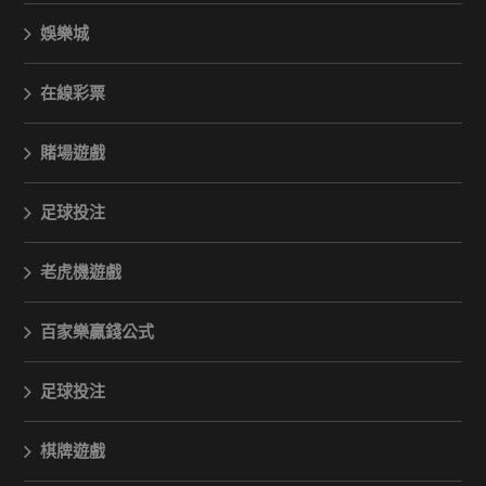
娛樂城
在線彩票
賭場遊戲
足球投注
老虎機遊戲
百家樂贏錢公式
足球投注
棋牌遊戲