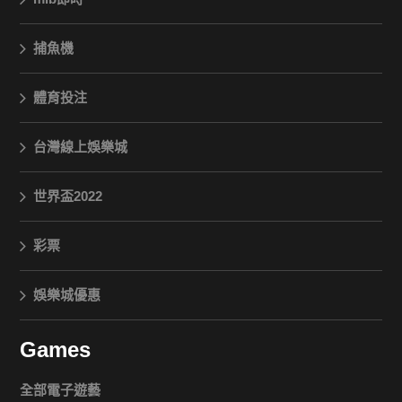
捕魚機
體育投注
台灣線上娛樂城
世界盃2022
彩票
娛樂城優惠
Games
全部電子遊藝