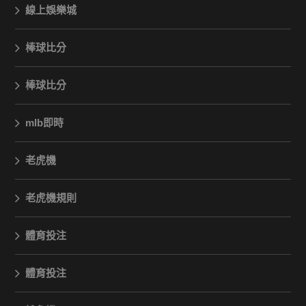
線上娛樂城
棒球比分
棒球比分
mlb即時
老虎機
老虎機規則
體育投注
體育投注