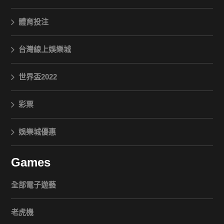
體育投注
台灣線上娛樂城
世界盃2022
彩票
娛樂城優惠
Games
全部電子遊藝
老虎機