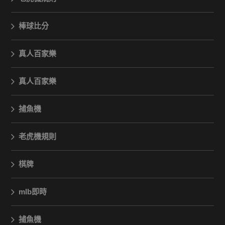
棒球比分
真人百家樂
真人百家樂
捕魚機
老虎機規則
棋牌
mlb即時
捕魚機