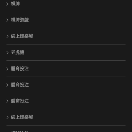
棋牌
棋牌遊戲
線上娛樂城
老虎機
體育投注
體育投注
體育投注
線上娛樂城