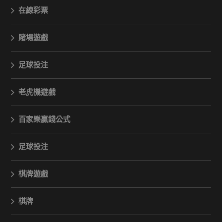
在線彩票
賭場遊戲
足球投注
老虎機遊戲
百家樂贏錢公式
足球投注
棋牌遊戲
棋牌