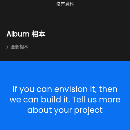
沒有資料
Album
相本
全部相本
If you can envision it, then
we can build it. Tell us more
about your project