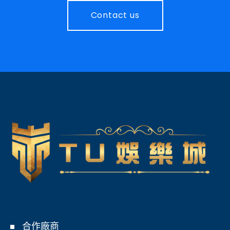
Contact us
合作廠商