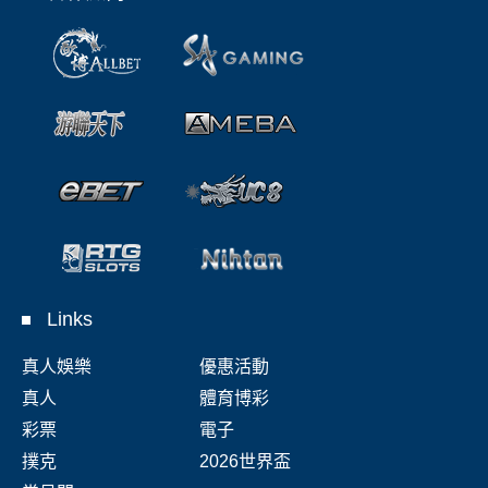
Links
真人娛樂
優惠活動
真人
體育博彩
彩票
電子
撲克
2026世界盃